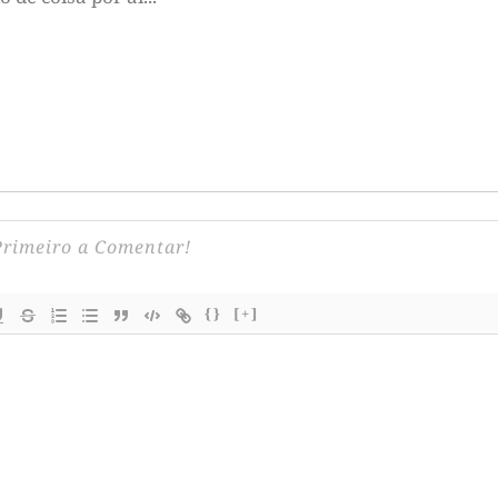
{}
[+]