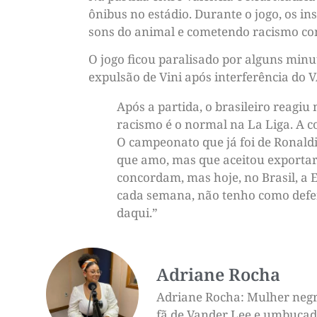
ônibus no estádio. Durante o jogo, os i
sons do animal e cometendo racismo con
O jogo ficou paralisado por alguns minu
expulsão de Vini após interferência do 
Após a partida, o brasileiro reagiu 
racismo é o normal na La Liga. A 
O campeonato que já foi de Ronaldi
que amo, mas que aceitou exportar
concordam, mas hoje, no Brasil, a 
cada semana, não tenho como defend
daqui.”
Adriane Rocha
Adriane Rocha: Mulher negra,
fã de Vander Lee e umbucado 