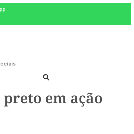
PP
eciais
e preto em ação