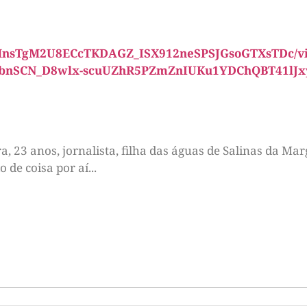
1CNMnsTgM2U8ECcTKDAGZ_ISX912neSPSJGsoGTXsTDc/v
FbnSCN_D8wlx-scuUZhR5PZmZnIUKu1YDChQBT41lJx
 23 anos, jornalista, filha das águas de Salinas da Marg
de coisa por aí...