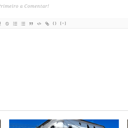
{}
[+]