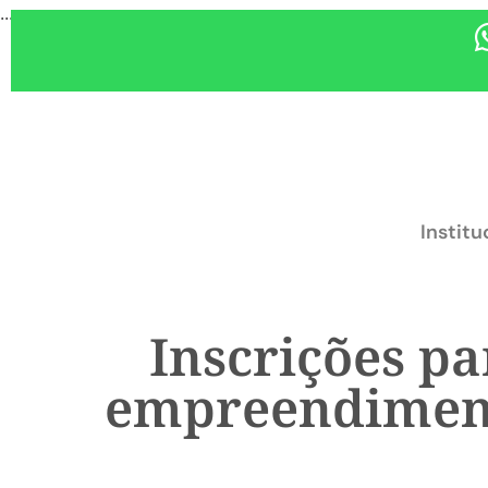
...
Institu
Inscrições p
empreendiment