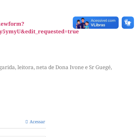
iewform?
y5ymyU&edit_requested=true
arida, leitora, neta de Dona Ivone e Sr Guegé,
Acessar