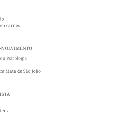
ão
 em carnes
ENVOLVIMENTO
ou Psicologia
 em Mata de São João
ISTA
teira