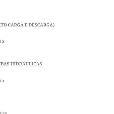
TO CARGA E DESCARGA)
ão
o
BAS HIDRÁULICAS
ão
eira