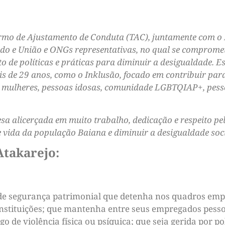
mo de Ajustamento de Conduta (TAC), juntamente com o M
ado e União e ONGs representativas, no qual se comprome
 de políticas e práticas para diminuir a desigualdade. E
s de 29 anos, como o Inklusão, focado em contribuir para
s, mulheres, pessoas idosas, comunidade LGBTQIAP+, pesso
sa alicerçada em muito trabalho, dedicação e respeito pe
e vida da população Baiana e diminuir a desigualdade soci
Atakarejo:
de segurança patrimonial que detenha nos quadros empre
 instituições; que mantenha entre seus empregados pes
 de violência física ou psíquica; que seja gerida por po