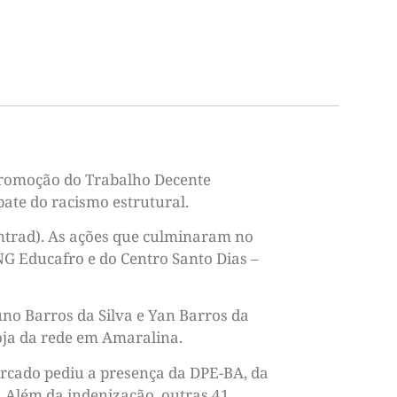
 Promoção do Trabalho Decente
bate do racismo estrutural.
ntrad). As ações que culminaram no
NG Educafro e do Centro Santo Dias –
no Barros da Silva e Yan Barros da
loja da rede em Amaralina.
ercado pediu a presença da DPE-BA, da
. Além da indenização, outras 41