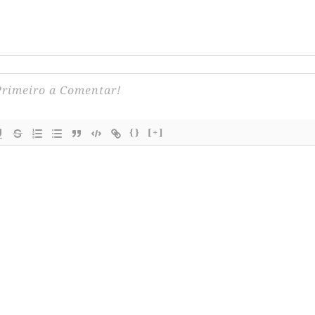
{}
[+]