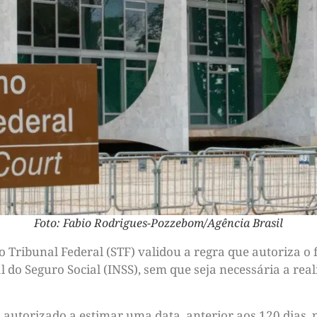
Foto: Fabio Rodrigues-Pozzebom/Agência Brasil
Tribunal Federal (STF) validou a regra que autoriza o f
l do Seguro Social (INSS), sem que seja necessária a rea
autorizado a estimar uma data, anterior aos 120 dias, 