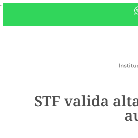
...
Institu
STF valida al
a