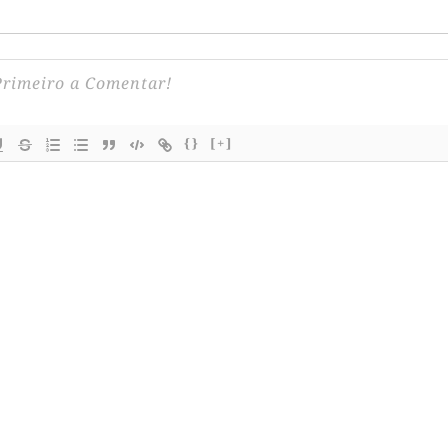
{}
[+]