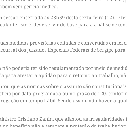
ambém sem perícia médica.
em sessão encerrada às 23h59 desta sexta-feira (12). O t
culante, isto é, deve servir de base para a análise de t
uas medidas provisórias editadas e convertidas em lei
cursal dos Juizados Especiais Federais de Sergipe para 
 não poderia ter sido regulamentado por meio de medida
a para atestar a aptidão para o retorno ao trabalho, nã
ou que as normas sobre o assunto são constitucionais 
efício por data programada ou no prazo de 120, conform
orrogação em tempo hábil. Sendo assim, não haveria qualq
inistro Cristiano Zanin, que afastou as irregularidades 
a do benefício não alteraram a proteção do trabalhador