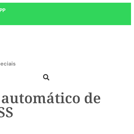
PP
eciais
 automático de
SS