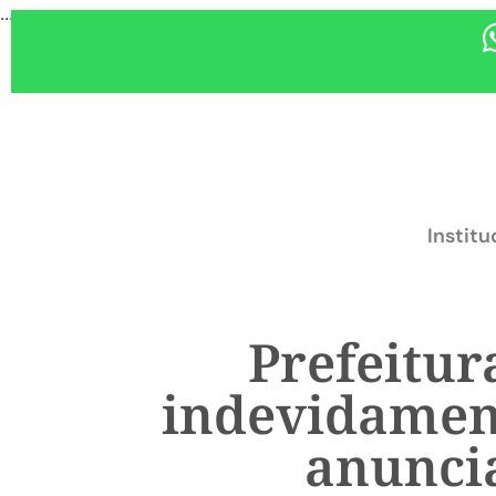
...
Institu
Prefeitur
indevidamen
anuncia