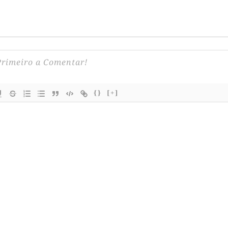
{}
[+]