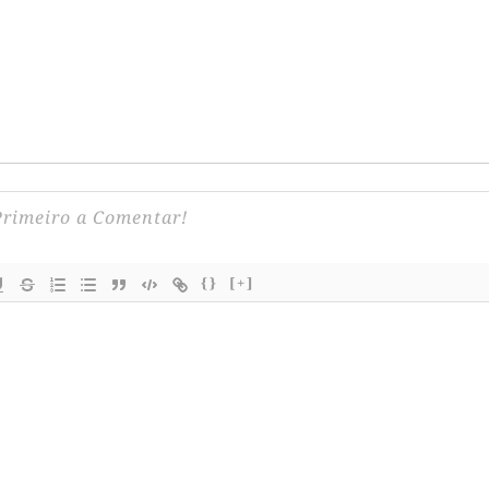
{}
[+]