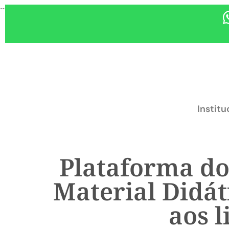
...
Institu
Plataforma do
Material Didát
aos l