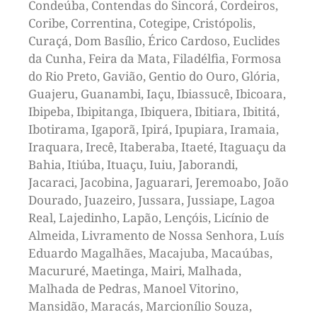
Condeúba, Contendas do Sincorá, Cordeiros,
Coribe, Correntina, Cotegipe, Cristópolis,
Curaçá, Dom Basílio, Érico Cardoso, Euclides
da Cunha, Feira da Mata, Filadélfia, Formosa
do Rio Preto, Gavião, Gentio do Ouro, Glória,
Guajeru, Guanambi, Iaçu, Ibiassucê, Ibicoara,
Ibipeba, Ibipitanga, Ibiquera, Ibitiara, Ibititá,
Ibotirama, Igaporã, Ipirá, Ipupiara, Iramaia,
Iraquara, Irecê, Itaberaba, Itaeté, Itaguaçu da
Bahia, Itiúba, Ituaçu, Iuiu, Jaborandi,
Jacaraci, Jacobina, Jaguarari, Jeremoabo, João
Dourado, Juazeiro, Jussara, Jussiape, Lagoa
Real, Lajedinho, Lapão, Lençóis, Licínio de
Almeida, Livramento de Nossa Senhora, Luís
Eduardo Magalhães, Macajuba, Macaúbas,
Macururé, Maetinga, Mairi, Malhada,
Malhada de Pedras, Manoel Vitorino,
Mansidão, Maracás, Marcionílio Souza,