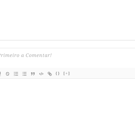
{}
[+]