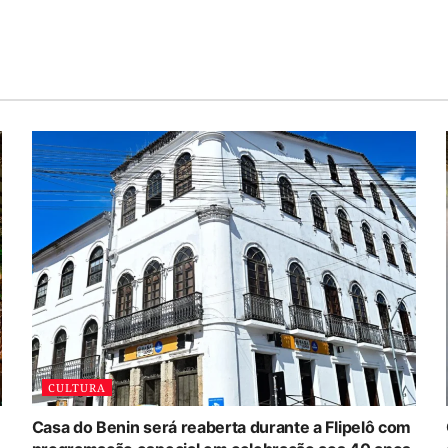
CULTURA
Casa do Benin será reaberta durante a Flipelô com