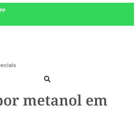
PP
eciais
 por metanol em