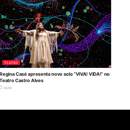
TEATRO
Regina Casé apresenta novo solo “VIVA! VIDA!” no
Teatro Castro Alves
06/08