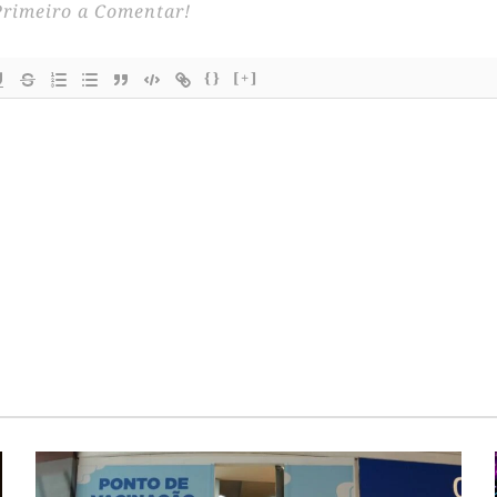
{}
[+]