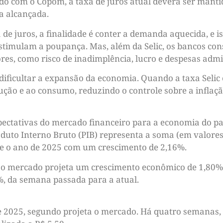
do com o Copom, a taxa de juros atual deverá ser manti
ja alcançada.
 juros, a finalidade é conter a demanda aquecida, e is
estimulam a poupança. Mas, além da Selic, os bancos co
res, como risco de inadimplência, lucro e despesas admi
ficultar a expansão da economia. Quando a taxa Selic é
ução e ao consumo, reduzindo o controle sobre a inflaç
ectativas do mercado financeiro para a economia do paí
uto Interno Bruto (PIB) representa a soma (em valores 
che o ano de 2025 com um crescimento de 2,16%.
o mercado projeta um crescimento econômico de 1,80%. 
, da semana passada para a atual.
 de 2025, segundo projeta o mercado. Há quatro semanas