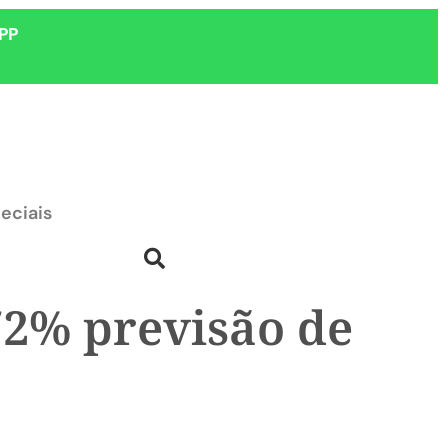
PP
eciais
72% previsão de