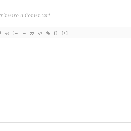
{}
[+]