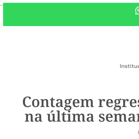
...
Institu
Contagem regres
na última sema