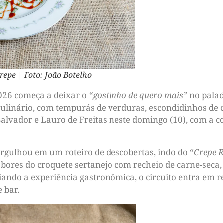
repe | Foto: João Botelho
026 começa a deixar o
“gostinho de quero mais”
no palad
culinário, com tempurás de verduras, escondidinhos de 
alvador e Lauro de Freitas neste domingo (10), com a c
rgulhou em um roteiro de descobertas, indo do “
Crepe 
abores do croquete sertanejo com recheio de carne-seca
ciando a experiência gastronômica, o circuito entra em 
 bar.