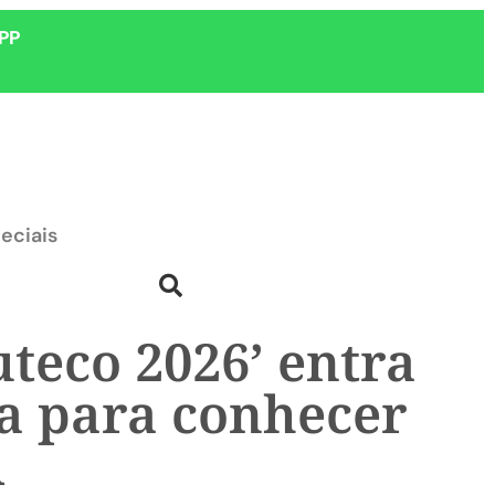
PP
eciais
teco 2026’ entra
a para conhecer
l