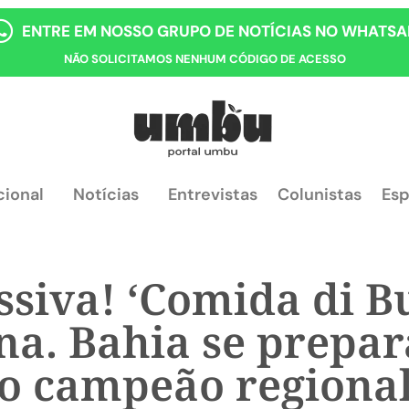
ENTRE EM NOSSO GRUPO DE NOTÍCIAS NO WHATSA
NÃO SOLICITAMOS NENHUM CÓDIGO DE ACESSO
cional
Notícias
Entrevistas
Colunistas
Esp
siva! ‘Comida di Bu
na. Bahia se prepar
o campeão regiona