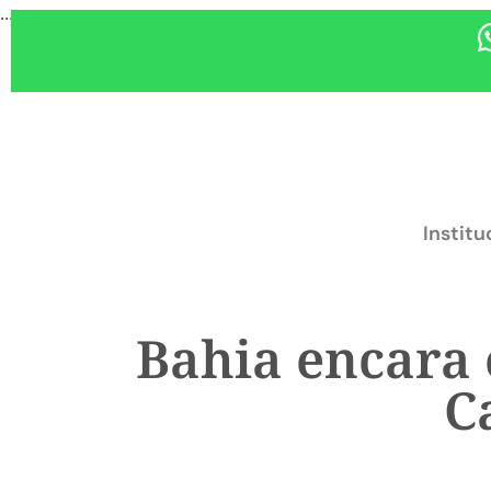
...
Institu
Bahia encara 
C