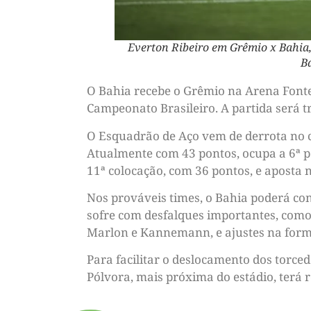
Everton Ribeiro em Grêmio x Bahia,
B
O Bahia recebe o Grêmio na Arena Fonte 
Campeonato Brasileiro. A partida será t
O Esquadrão de Aço vem de derrota no clá
Atualmente com 43 pontos, ocupa a 6ª p
11ª colocação, com 36 pontos, e aposta 
Nos prováveis times, o Bahia poderá con
sofre com desfalques importantes, como 
Marlon e Kannemann, e ajustes na forma
Para facilitar o deslocamento dos torce
Pólvora, mais próxima do estádio, terá