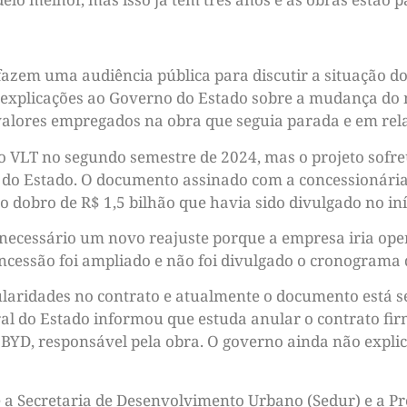
 fazem uma audiência pública para discutir a situação d
 explicações ao Governo do Estado sobre a mudança do m
valores empregados na obra que seguia parada e em re
o VLT no segundo semestre de 2024, mas o projeto sofr
o do Estado. O documento assinado com a concessionári
 o dobro de R$ 1,5 bilhão que havia sido divulgado no iní
 necessário um novo reajuste porque a empresa iria ope
concessão foi ampliado e não foi divulgado o cronograma
laridades no contrato e atualmente o documento está s
al do Estado informou que estuda anular o contrato fi
a BYD, responsável pela obra. O governo ainda não expl
 a Secretaria de Desenvolvimento Urbano (Sedur) e a P