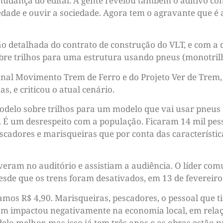
dança do edital. A gente revelou também o aditivo cont
edade e ouvir a sociedade. Agora tem o agravante que é
o detalhada do contrato de construção do VLT, e com a
obre trilhos para uma estrutura usando pneus (monotril
nal Movimento Trem de Ferro e do Projeto Ver de Trem,
s, e criticou o atual cenário.
delo sobre trilhos para um modelo que vai usar pneus e 
. É um desrespeito com a população. Ficaram 14 mil pes
cadores e marisqueiras que por conta das características
eram no auditório e assistiam a audiência. O líder comu
desde que os trens foram desativados, em 13 de fevereiro
agamos R$ 4,90. Marisqueiras, pescadores, o pessoal que 
rem impactou negativamente na economia local, em relaç
o melhor, mas isso já tem três anos e as obras estão pa