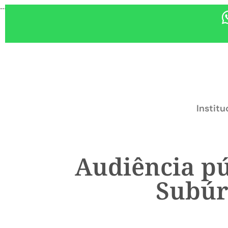
...
Institu
Audiência pú
Subúr