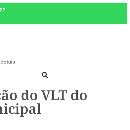
PP
eciais
ção do VLT do
icipal