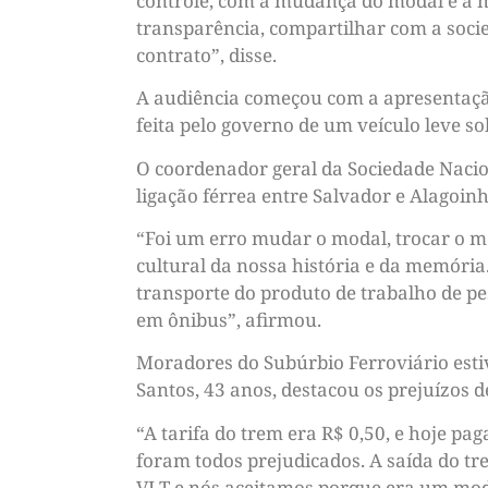
controle, com a mudança do modal e a mu
transparência, compartilhar com a soci
contrato”, disse.
A audiência começou com a apresentaçã
feita pelo governo de um veículo leve s
O coordenador geral da Sociedade Nacio
ligação férrea entre Salvador e Alagoinha
“Foi um erro mudar o modal, trocar o mo
cultural da nossa história e da memória
transporte do produto de trabalho de pes
em ônibus”, afirmou.
Moradores do Subúrbio Ferroviário estiv
Santos, 43 anos, destacou os prejuízos 
“A tarifa do trem era R$ 0,50, e hoje p
foram todos prejudicados. A saída do t
VLT e nós aceitamos porque era um model