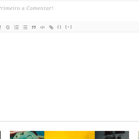
{}
[+]