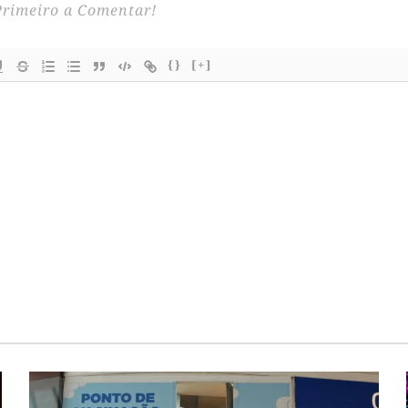
{}
[+]