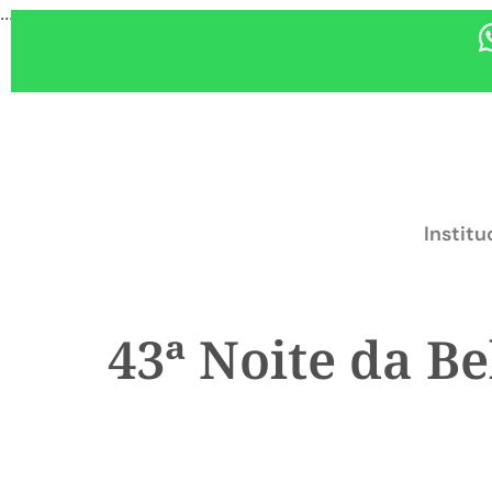
...
Institu
43ª Noite da B