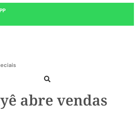
PP
eciais
iyê abre vendas