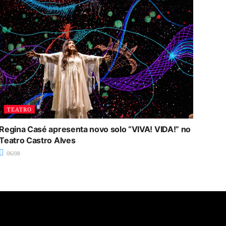
TEATRO
Regina Casé apresenta novo solo “VIVA! VIDA!” no
Teatro Castro Alves
06/08