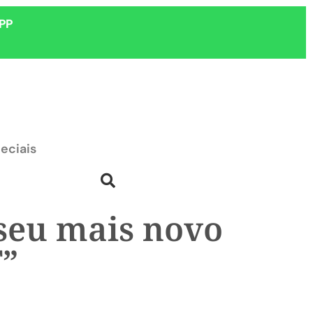
PP
eciais
seu mais novo
T”