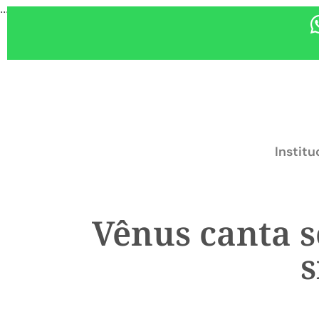
...
Institu
Vênus canta 
s