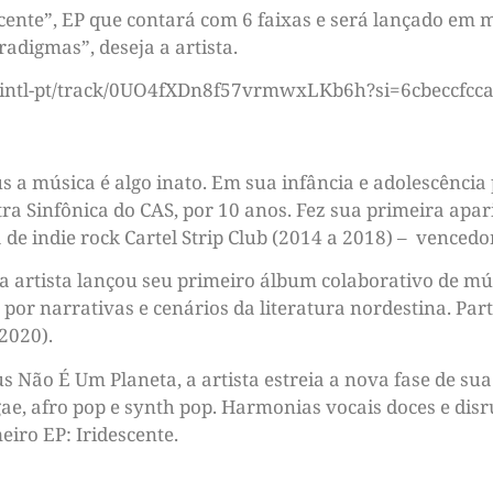
cente”, EP que contará com 6 faixas e será lançado em 
adigmas”, deseja a artista.
om/intl-pt/track/0UO4fXDn8f57vrmwxLKb6h?si=6cbeccfcc
s a música é algo inato. Em sua infância e adolescência
a Sinfônica do CAS, por 10 anos. Fez sua primeira apar
a de indie rock Cartel Strip Club (2014 a 2018) – venced
a artista lançou seu primeiro álbum colaborativo de m
 por narrativas e cenários da literatura nordestina. Pa
2020).
ão É Um Planeta, a artista estreia a nova fase de sua c
e, afro pop e synth pop. Harmonias vocais doces e disr
eiro EP: Iridescente.