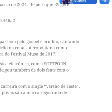
março de 2024. “Espero que RV gere
a2446a2
 passeou pelo gospel e erudito, cantando
ição na cena soteropolitana como
ora do Festival Musa de 2017.
úsica eletrônica, com a SOFTPORN,
rticipou também de dois feats com o
arreira com o single “Versão de Teste”,
uptivas são a marca registrada de