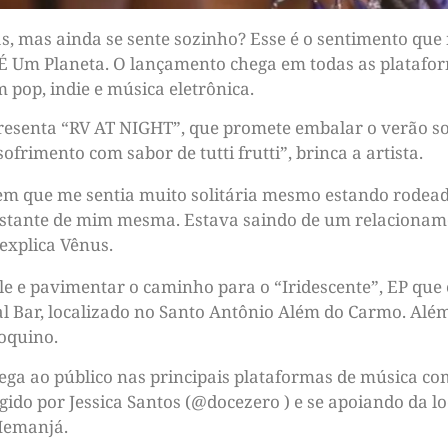
s, mas ainda se sente sozinho? Esse é o sentimento que
 Um Planeta. O lançamento chega em todas as plataforma
 pop, indie e música eletrônica.
apresenta “RV AT NIGHT”, que promete embalar o verão so
frimento com sabor de tutti frutti”, brinca a artista.
m que me sentia muito solitária mesmo estando rodead
distante de mim mesma. Estava saindo de um relacionam
explica Vênus.
e e pavimentar o caminho para o “Iridescente”, EP que 
tal Bar, localizado no Santo Antônio Além do Carmo. Alé
roquino.
ega ao público nas principais plataformas de música com
igido por Jessica Santos (@docezero ) e se apoiando da lo
 Iemanjá.