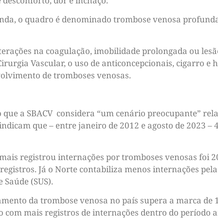
desconforto, dor e inchaço.
nda, o quadro é denominado trombose venosa profunda.
terações na coagulação, imobilidade prolongada ou lesã
irurgia Vascular, o uso de anticoncepcionais, cigarro e h
nvolvimento de tromboses venosas.
 que a SBACV considera “um cenário preocupante” rel
ndicam que – entre janeiro de 2012 e agosto de 2023 – 
mais registrou internações por tromboses venosas foi 2
registros. Já o Norte contabiliza menos internações pel
e Saúde (SUS).
tamento da trombose venosa no país supera a marca de 1
o com mais registros de internações dentro do período a