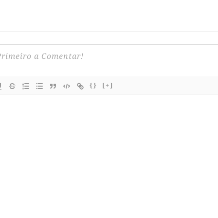
{}
[+]