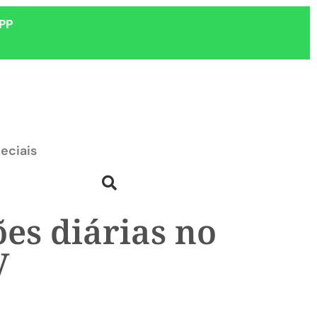
PP
eciais
es diárias no
V