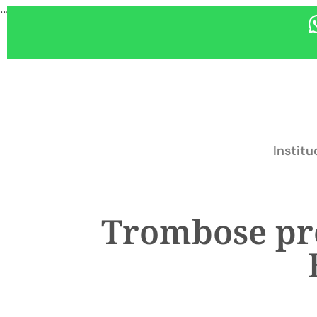
...
Institu
Trombose pro