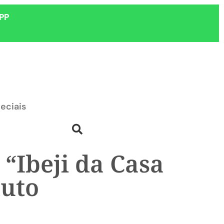
PP
eciais
“Ibeji da Casa
luto