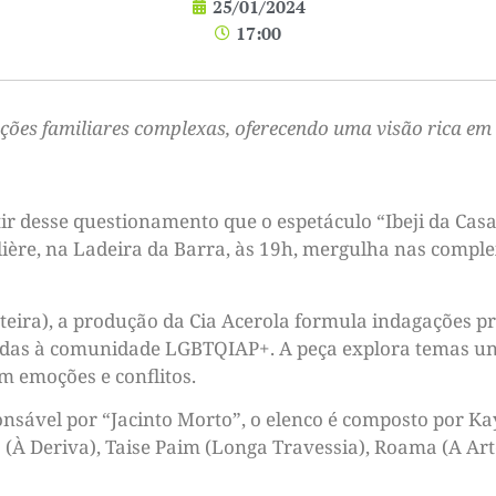
25/01/2024
17:00
ções familiares complexas, oferecendo uma visão rica em 
ir desse questionamento que o espetáculo “Ibeji da Cas
Molière, na Ladeira da Barra, às 19h, mergulha nas compl
nteira), a produção da Cia Acerola formula indagações p
adas à comunidade LGBTQIAP+. A peça explora temas uni
m emoções e conflitos.
onsável por “Jacinto Morto”, o elenco é composto por K
(À Deriva), Taise Paim (Longa Travessia), Roama (A Art