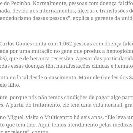
ste do Pezinho. Normalmente, pessoas com doença falci
nada, devido aos internamentos, úlceras e transfusões 
ndedorismo dessas pessoas”, explica a gerente da unid
Carlos Gomes conta com 1.062 pessoas com doença falc
rizada por uma mutação no gene que produz a hemoglobi
, que é de herança recessiva. Apesar das particularid
todas essas doenças têm manifestações clínicas e hemat
nto no local desde o nascimento, Manuele Guedes dos Sa
lo filho.
ente, porque nós não temos condições de pagar algo par
ês. A partir do tratamento, ele tem uma vida normal, graç
o Miguel, visita o Multicentro há seis anos. “Ele leva um
to que tem tido. Aqui, temos atendimento pelas médicas 
o excelente”, contou.