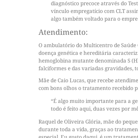
diagnóstico precoce através do Te
vínculo empregatício com CLT assi
algo também voltado para o empree
Atendimento:
O ambulatório do Multicentro de Saúde 
doença genética e hereditária caracte
hemoglobina mutante denominada S (HbS)
falciformes e das variadas gravidades, 
Mãe de Caio Lucas, que recebe atendime
com bons olhos o tratamento recebido pe
“É algo muito importante para a g
todo é feito aqui, duas vezes por m
Raquel de Oliveira Glória, mãe do pequen
durante toda a vida, graças ao tratamen
especial. Eu gosto daqui, é um tratament