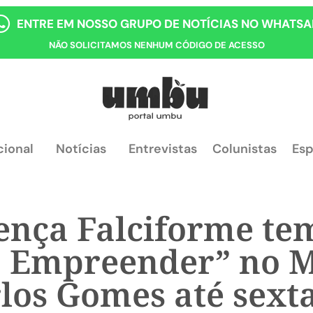
ENTRE EM NOSSO GRUPO DE NOTÍCIAS NO WHATSA
NÃO SOLICITAMOS NENHUM CÓDIGO DE ACESSO
cional
Notícias
Entrevistas
Colunistas
Esp
nça Falciforme tem
r, Empreender” no M
los Gomes até sexta-