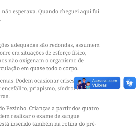
eu não esperava. Quando cheguei aqui fui
.
dições adequadas são redondas, assumem
rre em situações de esforço físico,
melhos não oxigenam o organismo de
rculação em quase todo o corpo.
temas. Podem ocasionar crises de dor,
r encefálico, priapismo, síndrome
ras.
do Pezinho. Crianças a partir dos quatro
odem realizar o exame de sangue
está inserido também na rotina do pré-