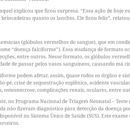
aquel explicou que ficou surpresa. “Essa ação de hoje 
brincadeiras quanto os lanches. Ele ficou feliz”, relatou
 hemácias (glóbulos vermelhos do sangue), que em con
 nome “doença falciforme”). Essa mudança de formato oco
infecções, entre outros. Nesse formato, os glóbulos ver
ldade de passar pelos vasos sanguíneos, causando má ci
ciforme podem afetar, assim, quase todos os órgãos e sis
ão-pé, crise de sequestração esplênica, acidente vascula
s, osteonecrose, complicações renais, oculares, entre out
ente, no Programa Nacional de Triagem Neonatal – Teste 
inda não fizeram diagnóstico para detecção da doença p
isponível no Sistema Único de Saúde (SUS). Este exame 
arceiros.