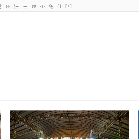
{}
[+]