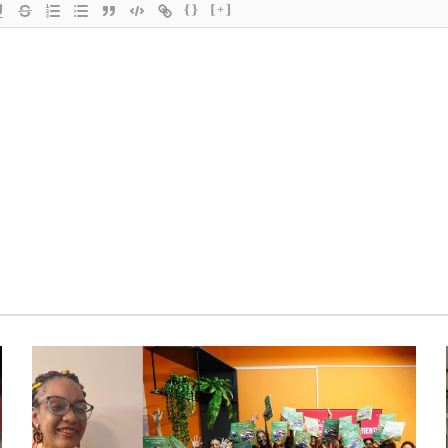
{}
[+]