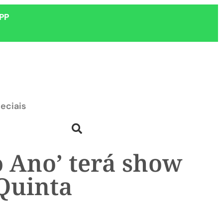
PP
eciais
o Ano’ terá show
 Quinta