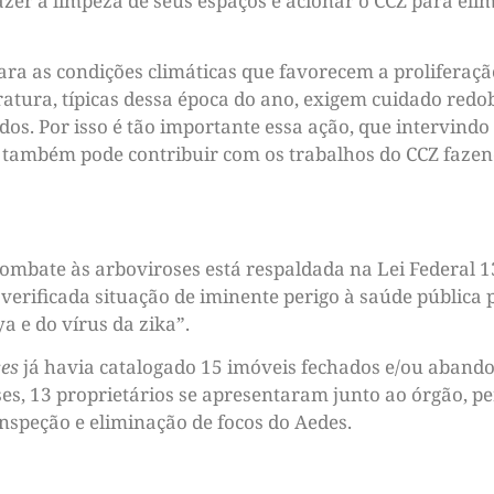
fazer a limpeza de seus espaços e acionar o CCZ para eli
ra as condições climáticas que favorecem a proliferaçã
atura, típicas dessa época do ano, exigem cuidado redo
s. Por isso é tão importante essa ação, que intervind
o também pode contribuir com os trabalhos do CCZ fazen
ombate às arboviroses está respaldada na Lei Federal 1
verificada situação de iminente perigo à saúde pública
a e do vírus da zika”.
ses
já havia catalogado 15 imóveis fechados e/ou abando
es, 13 proprietários se apresentaram junto ao órgão, p
nspeção e eliminação de focos do Aedes.