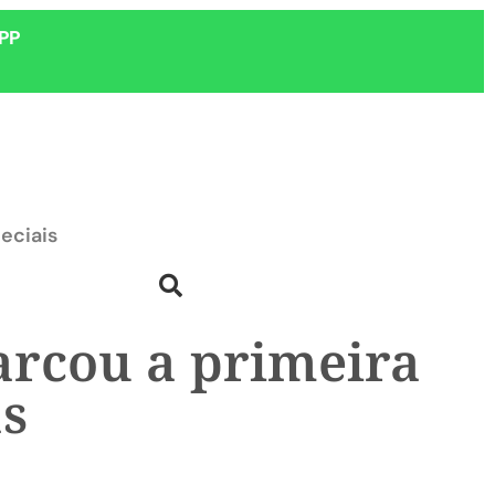
PP
eciais
arcou a primeira
as