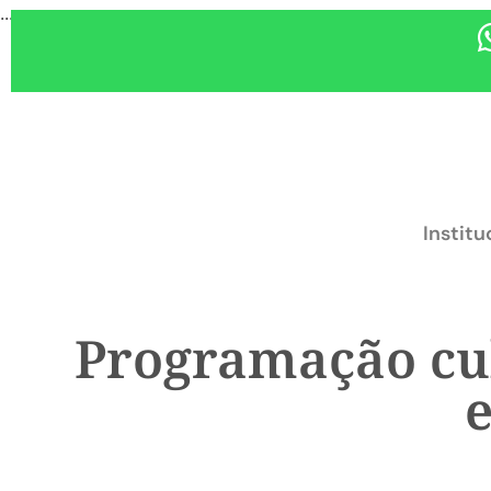
...
Institu
Programação cul
e