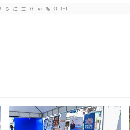
{}
[+]