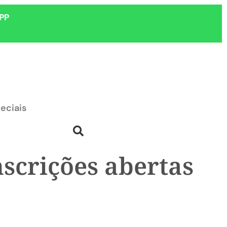
PP
eciais
nscrições abertas