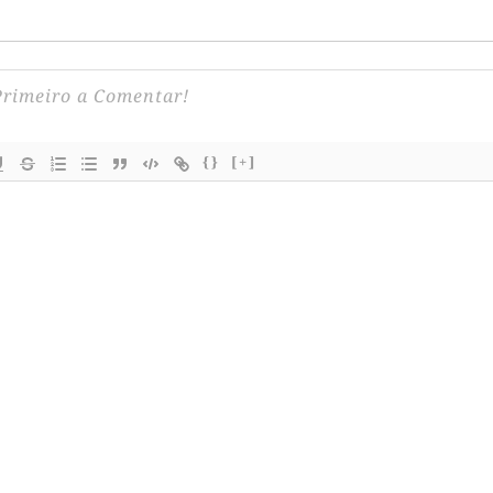
{}
[+]