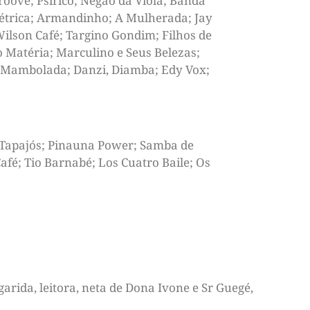
roove; Psirico; Negão da Viola; Banda
létrica; Armandinho; A Mulherada; Jay
 Wilson Café; Targino Gondim; Filhos de
o Matéria; Marculino e Seus Belezas;
; Mambolada; Danzi, Diamba; Edy Vox;
 Tapajós; Pinauna Power; Samba de
afé; Tio Barnabé; Los Cuatro Baile; Os
arida, leitora, neta de Dona Ivone e Sr Guegé,