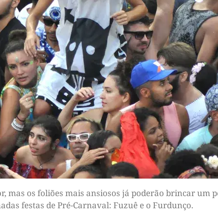
, mas os foliões mais ansiosos já poderão brincar um pou
adas festas de Pré-Carnaval: Fuzuê e o Furdunço.