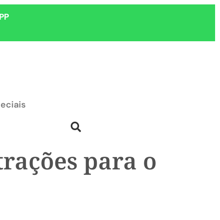
PP
eciais
trações para o