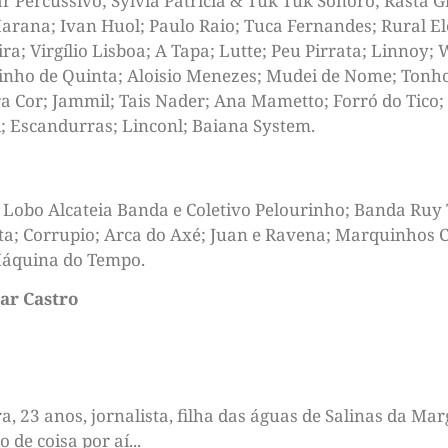
r Percussivo; Sylvia Patrícia & Tuk Tuk Sonoro; Rasta G
rana; Ivan Huol; Paulo Raio; Tuca Fernandes; Rural E
ra; Virgílio Lisboa; A Tapa; Lutte; Peu Pirrata; Linnoy;
ilinho de Quinta; Aloisio Menezes; Mudei de Nome; Tonh
a Cor; Jammil; Tais Nader; Ana Mametto; Forró do Tico
 Escandurras; Linconl; Baiana System.
 Lobo Alcateia Banda e Coletivo Pelourinho; Banda Ruy
ta; Corrupio; Arca do Axé; Juan e Ravena; Marquinhos C
 Máquina do Tempo.
ar Castro
 23 anos, jornalista, filha das águas de Salinas da Marg
de coisa por aí...