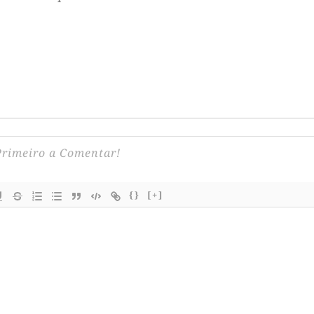
{}
[+]