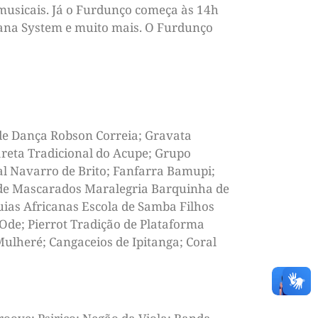
 musicais. Já o Furdunço começa às 14h
iana System e muito mais. O Furdunço
 de Dança Robson Correia; Gravata
reta Tradicional do Acupe; Grupo
al Navarro de Brito; Fanfarra Bamupi;
l de Mascarados Maralegria Barquinha de
uias Africanas Escola de Samba Filhos
Ode; Pierrot Tradição de Plataforma
ulheré; Cangaceios de Ipitanga; Coral