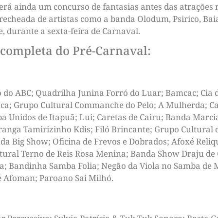
 terá ainda um concurso de fantasias antes das atrações
echeada de artistas como a banda Olodum, Psirico, Ba
 durante a sexta-feira de Carnaval.
completa do Pré-Carnaval:
ó do ABC; Quadrilha Junina Forró do Luar; Bamcac; Cia
nca; Grupo Cultural Commanche do Pelo; A Mulherda; Ca
a Unidos de Itapuã; Lui; Caretas de Cairu; Banda Marci
aranga Tamirizinho Kdis; Filó Brincante; Grupo Cultura
a Big Show; Oficina de Frevos e Dobrados; Afoxé Reliq
tural Terno de Reis Rosa Menina; Banda Show Draju de 
a; Bandinha Samba Folia; Negão da Viola no Samba de M
é Afoman; Paroano Sai Milhó.