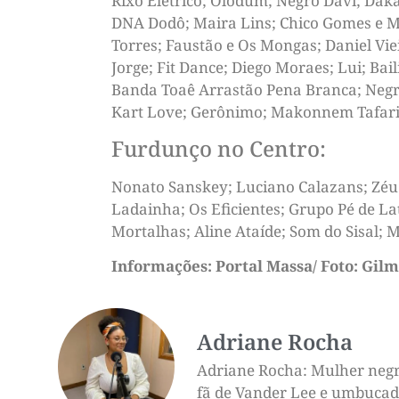
Rixô Elétrico; Olodum; Negro Davi; Daka
DNA Dodô; Maira Lins; Chico Gomes e Ma
Torres; Faustão e Os Mongas; Daniel Viei
Jorge; Fit Dance; Diego Moraes; Lui; Ba
Banda Toaê Arrastão Pena Branca; Negr
Kart Love; Gerônimo; Makonnem Tafari;
Furdunço no Centro:
Nonato Sanskey; Luciano Calazans; Zéu
Ladainha; Os Eficientes; Grupo Pé de La
Mortalhas; Aline Ataíde; Som do Sisal;
Informações: Portal Massa/ Foto: Gilm
Adriane Rocha
Adriane Rocha: Mulher negra,
fã de Vander Lee e umbucado 