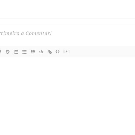
{}
[+]