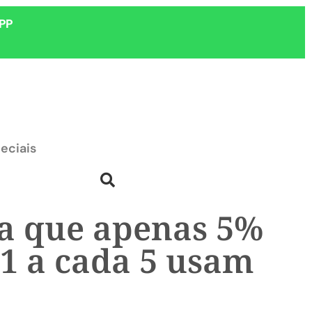
PP
eciais
ta que apenas 5%
 1 a cada 5 usam