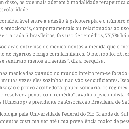
 disso, os que mais aderem à modalidade terapêutica sã
escolaridade.
considerável entre a adesão à psicoterapia e o número 
 emocionais, comportamentais ou relacionados ao uso 
 1 a cada 5 brasileiros, faz uso de remédios, 77,7% há
sociação entre uso de medicamentos à medida que o ind
mo de cigarros e briga com familiares. O mesmo foi obs
se sentiram menos atraentes”, diz a pesquisa.
nas medicadas quando no mundo inteiro tem-se focado 
 muitas vezes eles sozinhos não vão ser suficientes. Is
ização é pouco acolhedora, pouco solidária, os regimes 
ão resolver apenas com remédio”, avalia a psicanalista
(Unicamp) e presidente da Associação Brasileira de Saú
cologia pela Universidade Federal do Rio Grande do Sul
tamentos costuma ver até uma prevalência maior de pe