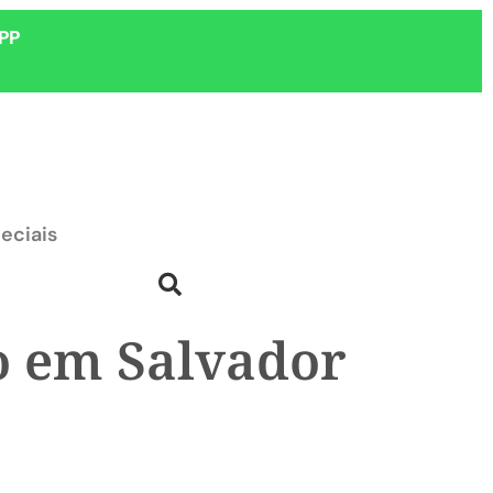
PP
eciais
ão em Salvador