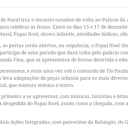
 de Natal traz o encanto natalino de volta ao Palácio 
ra celebrar as festas. Entre os dias 15 e 17 de dezemb
al, Papai Noel, shows infantis, atividades lúdicas, ofi
h, as portas serão abertas, na sequência, o Papai Noel c
articipa de uma parada que dará volta pelo palácio com
ela Fina, que se apresentará de forma divertida e edu
no permanece, e mais uma vez sob o comando de Tio Pauli
po leva adaptações de peças infantis para os mais divers
al, que mistura música e teatro.
 primeiro a se apresentar, com músicas, histórias e bri
. A despedida do Papai Noel, assim como a chegada, ve
Mais Ações Integradas, com patrocínio da Bahiagás, do 