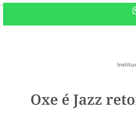
...
Institu
Oxe é Jazz ret