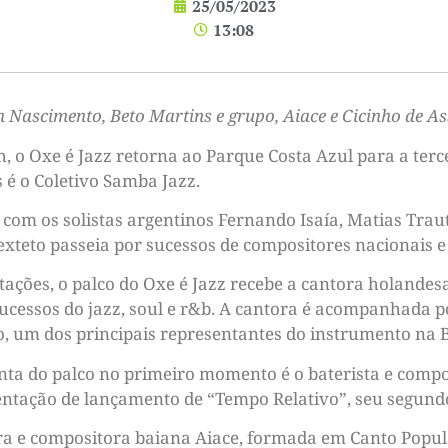
25/05/2023
13:08
n Nascimento, Beto Martins e grupo, Aiace e Cicinho de As
8h, o Oxe é Jazz retorna ao Parque Costa Azul para a terc
é o Coletivo Samba Jazz.
com os solistas argentinos Fernando Isaía, Matias Traut
exteto passeia por sucessos de compositores nacionais e
ações, o palco do Oxe é Jazz recebe a cantora holandesa 
 sucessos do jazz, soul e r&b. A cantora é acompanhada 
, um dos principais representantes do instrumento na B
ta do palco no primeiro momento é o baterista e compo
entação de lançamento de “Tempo Relativo”, seu segund
ra e compositora baiana Aiace, formada em Canto Popul