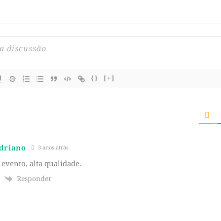
{}
[+]
Adriano
3 anos atrás
 evento, alta qualidade.
Responder