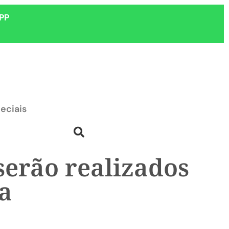
PP
eciais
serão realizados
a