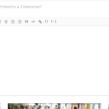
{}
[+]