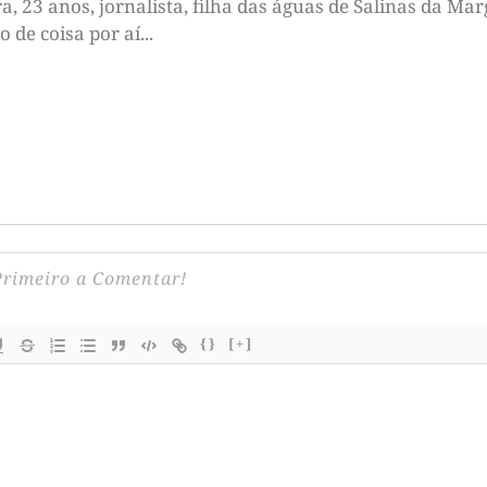
 23 anos, jornalista, filha das águas de Salinas da Marg
de coisa por aí...
{}
[+]