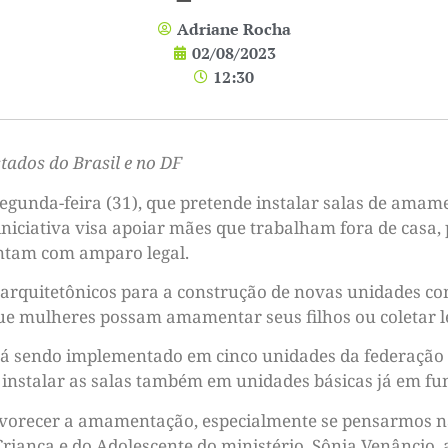
Adriane Rocha
02/08/2023
12:30
stados do Brasil e no DF
segunda-feira (31), que pretende instalar salas de ama
 iniciativa visa apoiar mães que trabalham fora de casa
ontam com amparo legal.
s arquitetônicos para a construção de novas unidades c
 mulheres possam amamentar seus filhos ou coletar lei
tá sendo implementado em cinco unidades da federação (
de instalar as salas também em unidades básicas já em f
avorecer a amamentação, especialmente se pensarmos n
riança e do Adolescente do ministério, Sônia Venâncio,