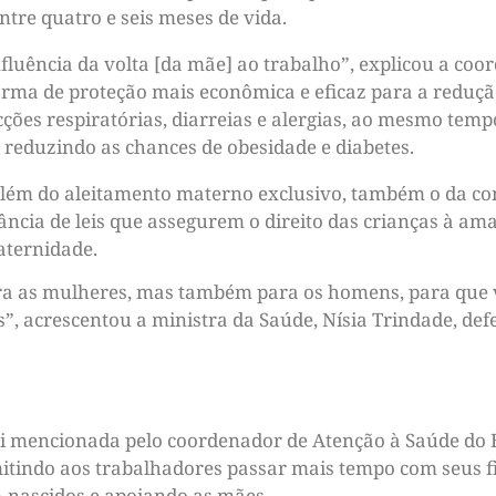
tre quatro e seis meses de vida.
nfluência da volta [da mãe] ao trabalho”, explicou a co
rma de proteção mais econômica e eficaz para a redução
cções respiratórias, diarreias e alergias, ao mesmo te
 reduzindo as chances de obesidade e diabetes.
: além do aleitamento materno exclusivo, também o da 
ância de leis que assegurem o direito das crianças à a
aternidade.
ara as mulheres, mas também para os homens, para que 
, acrescentou a ministra da Saúde, Nísia Trindade, def
oi mencionada pelo coordenador de Atenção à Saúde do 
mitindo aos trabalhadores passar mais tempo com seus f
-nascidos e apoiando as mães.