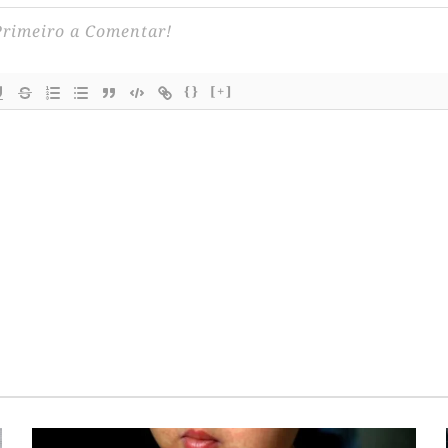
{}
[+]