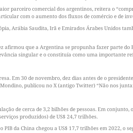
maior parceiro comercial dos argentinos, reitera o “co
particular com o aumento dos fluxos de comércio e de in
iópia, Arábia Saudita, Irã e Emirados Árabes Unidos t
z afirmou que a Argentina se propunha fazer parte do Br
evância singular e o constituía como uma importante refe
esa. Em 30 de novembro, dez dias antes de o presidente 
 Mondino, publicou no X (antigo Twitter) “Não nos junta
ação de cerca de 3,2 bilhões de pessoas. Em conjunto, 
serviços produzidos) de US$ 24,7 trilhões.
o PIB da China chegou a US$ 17,7 trilhões em 2022, o s