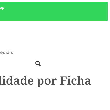
PP
eciais
lidade por Ficha