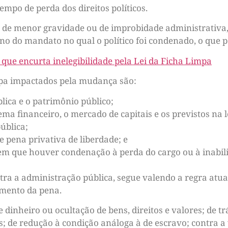
mpo de perda dos direitos políticos.
is de menor gravidade ou de improbidade administrativa, 
o do mandato no qual o político foi condenado, o que p
que encurta inelegibilidade pela Lei da Ficha Limpa
mpa impactados pela mudança são:
lica e o patrimônio público;
ema financeiro, o mercado de capitais e os previstos na l
ública;
ne pena privativa de liberdade; e
em que houver condenação à perda do cargo ou à inabili
ra a administração pública, segue valendo a regra atual.
imento da pena.
 dinheiro ou ocultação de bens, direitos e valores; de tr
; de redução à condição análoga à de escravo; contra a 