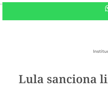
...
Institu
Lula sanciona l