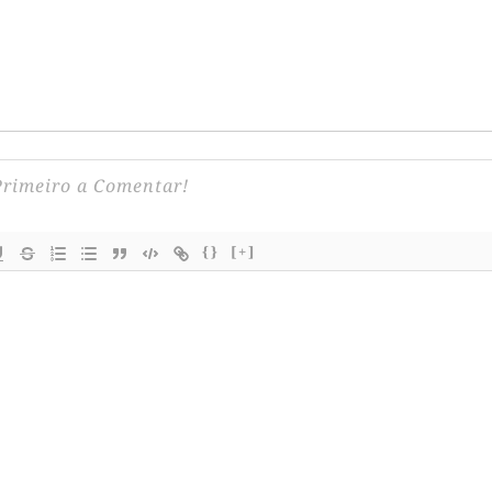
{}
[+]