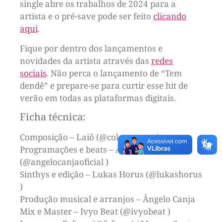
single abre os trabalhos de 2024 para a
artista e o pré-save pode ser feito
clicando
aqui
.
Fique por dentro dos lançamentos e
novidades da artista através das
redes
sociais
. Não perca o lançamento de “Tem
dendê” e prepare-se para curtir esse hit de
verão em todas as plataformas digitais.
Ficha técnica:
Composição – Laiô (@colanapreta )
Programações e beats – Ângelo Canja
(@angelocanjaoficial )
Sinthys e edição – Lukas Horus (@lukashorus
)
Produção musical e arranjos – Ângelo Canja
Mix e Master – Ivyo Beat (@ivyobeat )