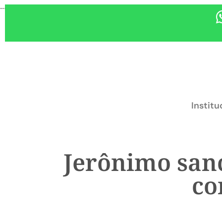
...
Institu
Jerônimo sanc
co