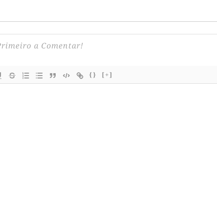
{}
[+]