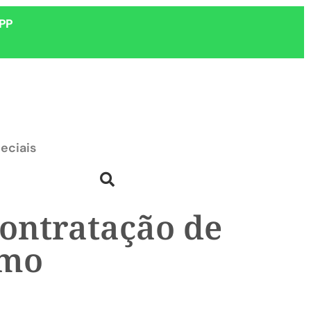
PP
eciais
contratação de
smo