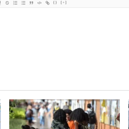
{}
[+]