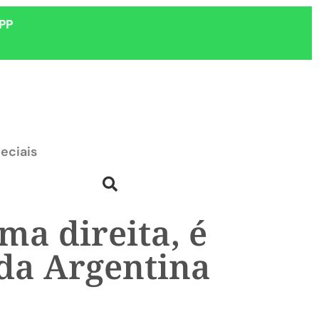
PP
eciais
ma direita, é
 da Argentina