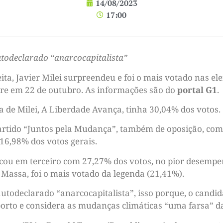
14/08/2023
17:00
autodeclarado “anarcocapitalista”
ta, Javier Milei surpreendeu e foi o mais votado nas el
rre em 22 de outubro. As informações são do
portal G1
.
 de Milei, A Liberdade Avança, tinha 30,04% dos votos.
artido “Juntos pela Mudança”, também de oposição, com 
 16,98% dos votos gerais.
ficou em terceiro com 27,27% dos votos, no pior desemp
 Massa, foi o mais votado da legenda (21,41%).
 autodeclarado “anarcocapitalista”, isso porque, o cand
aborto e considera as mudanças climáticas “uma farsa” d