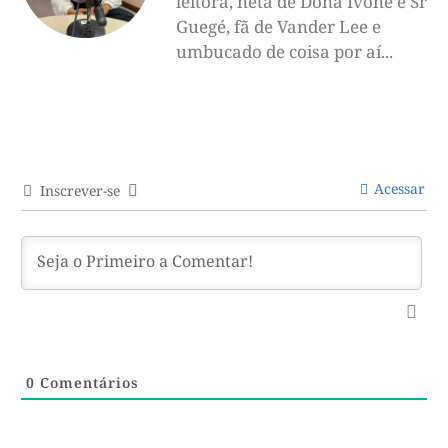
leitora, neta de Dona Ivone e Sr
Guegé, fã de Vander Lee e
umbucado de coisa por aí...
Acessar
Inscrever-se
0
Comentários