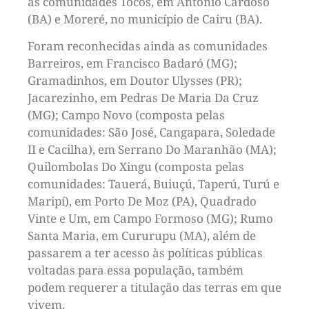
as comunidades Tócos, em Antônio Cardoso
(BA) e Moreré, no município de Cairu (BA).
Foram reconhecidas ainda as comunidades
Barreiros, em Francisco Badaró (MG);
Gramadinhos, em Doutor Ulysses (PR);
Jacarezinho, em Pedras De Maria Da Cruz
(MG); Campo Novo (composta pelas
comunidades: São José, Cangapara, Soledade
II e Cacilha), em Serrano Do Maranhão (MA);
Quilombolas Do Xingu (composta pelas
comunidades: Tauerá, Buiuçú, Taperú, Turú e
Maripí), em Porto De Moz (PA), Quadrado
Vinte e Um, em Campo Formoso (MG); Rumo
Santa Maria, em Cururupu (MA), além de
passarem a ter acesso às políticas públicas
voltadas para essa população, também
podem requerer a titulação das terras em que
vivem.