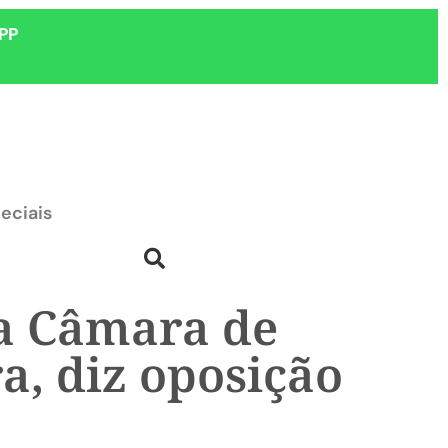
PP
eciais
la Câmara de
a, diz oposição