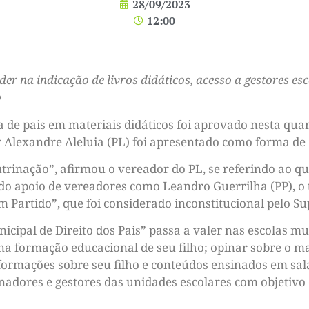
28/09/2023
12:00
oder na indicação de livros didáticos, acesso a gestores 
o
a de pais em materiais didáticos foi aprovado nesta qua
r Alexandre Aleluia (PL) foi apresentado como forma de 
utrinação”, afirmou o vereador do PL, se referindo ao 
ido apoio de vereadores como Leandro Guerrilha (PP), o t
m Partido”, que foi considerado inconstitucional pelo S
cipal de Direito dos Pais” passa a valer nas escolas mu
 na formação educacional de seu filho; opinar sobre o ma
nformações sobre seu filho e conteúdos ensinados em sala
enadores e gestores das unidades escolares com objetivo