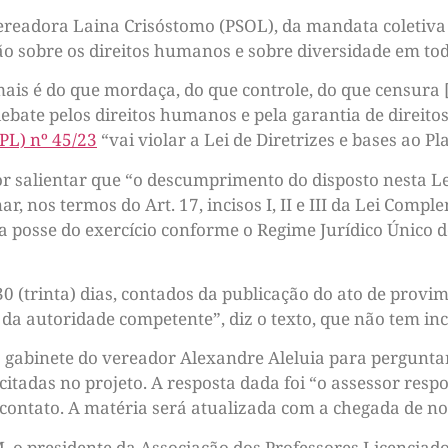
ereadora Laina Crisóstomo (PSOL), da mandata coletiva P
ão sobre os direitos humanos e sobre diversidade em to
mais é do que mordaça, do que controle, do que censura 
bate pelos direitos humanos e pela garantia de direitos”
(PL) nº 45/23
“vai violar a Lei de Diretrizes e bases ao P
r salientar que “o descumprimento do disposto nesta Le
ar, nos termos do Art. 17, incisos I, II e III da Lei Com
 posse do exercício conforme o Regime Jurídico Único d
30 (trinta) dias, contados da publicação do ato de provi
o da autoridade competente”, diz o texto, que não tem inc
gabinete do vereador Alexandre Aleluia para perguntar
citadas no projeto. A resposta dada foi “o assessor respo
contato. A matéria será atualizada com a chegada de n
 o presidente da Associação dos Professores Licenciados