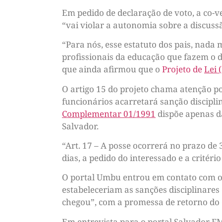
Em pedido de declaração de voto, a co-v
“vai violar a autonomia sobre a discuss
“Para nós, esse estatuto dos pais, nada 
profissionais da educação que fazem o de
que ainda afirmou que o
Projeto de
Lei 
O artigo 15 do projeto chama atenção po
funcionários acarretará sanção disciplin
Complementar 01/1991
dispõe apenas da
Salvador.
“Art. 17 – A posse ocorrerá no prazo de 
dias, a pedido do interessado e a critéri
O portal Umbu entrou em contato com o 
estabeleceriam as sanções disciplinares 
chegou”, com a promessa de retorno do 
Em entrevista para o portal Salvador FM,