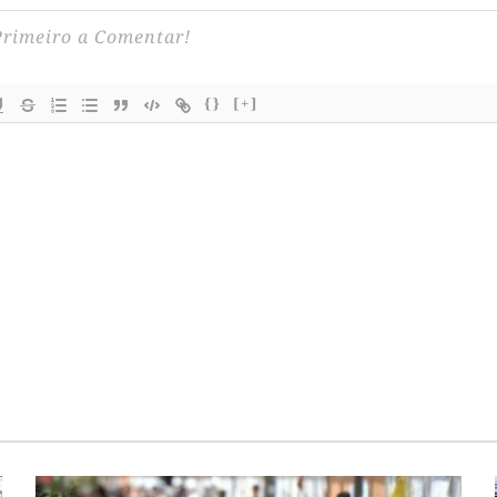
{}
[+]