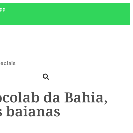
PP
eciais
ocolab da Bahia,
s baianas