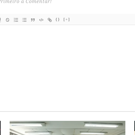
{}
[+]