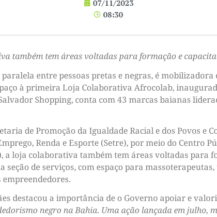
07/11/2023
08:30
tiva também tem áreas voltadas para formação e capacita
 paralela entre pessoas pretas e negras, é mobilizador
aço à primeira Loja Colaborativa Afrocolab, inaugurada 
 do Salvador Shopping, conta com 43 marcas baianas lide
retaria de Promoção da Igualdade Racial e dos Povos e 
Emprego, Renda e Esporte (Setre), por meio do Centro P
 a loja colaborativa também tem áreas voltadas para f
a seção de serviços, com espaço para massoterapeutas, 
os empreendedores.
ães destacou a importância de o Governo apoiar e valo
dedorismo negro na Bahia. Uma ação lançada em julho, mas