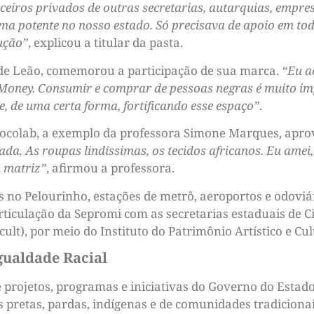
eiros privados de outras secretarias, autarquias, empre
a potente no nosso estado. Só precisava de apoio em tod
ução”
, explicou a titular da pasta.
de Leão, comemorou a participação de sua marca.
“Eu a
 Money. Consumir e comprar de pessoas negras é muito im
, de uma certa forma, fortificando esse espaço”
.
rocolab, a exemplo da professora Simone Marques, apr
da. As roupas lindíssimas, os tecidos africanos. Eu amei,
a matriz”
, afirmou a professora.
s no Pelourinho, estações de metrô, aeroportos e odoviári
ticulação da Sepromi com as secretarias estaduais de Ciê
cult), por meio do Instituto do Patrimônio Artístico e Cul
gualdade Racial
projetos, programas e iniciativas do Governo do Estado,
 pretas, pardas, indígenas e de comunidades tradicionai