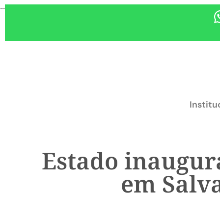
...
Institu
Estado inaugura
em Salva