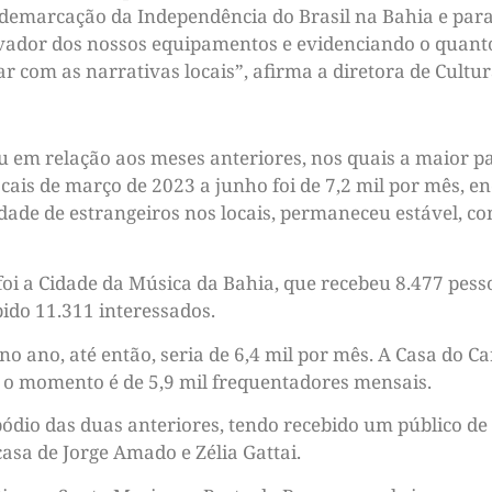
 demarcação da Independência do Brasil na Bahia e para
vador dos nossos equipamentos e evidenciando o quanto
 com as narrativas locais”, afirma a diretora de Cultura
u em relação aos meses anteriores, nos quais a maior p
ocais de março de 2023 a junho foi de 7,2 mil por mês, en
de de estrangeiros nos locais, permaneceu estável, com 
 foi a Cidade da Música da Bahia, que recebeu 8.477 pe
bido 11.311 interessados.
o ano, até então, seria de 6,4 mil por mês. A Casa do 
é o momento é de 5,9 mil frequentadores mensais.
ódio das duas anteriores, tendo recebido um público de
asa de Jorge Amado e Zélia Gattai.