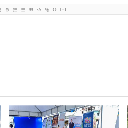
{}
[+]