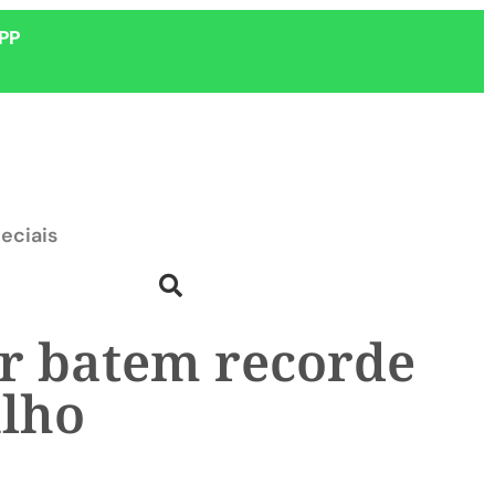
PP
eciais
or batem recorde
ulho