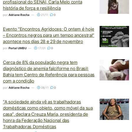
profissional do SENAI, Carla Melo conta
história de força e resiliência
por
Adriane Rocha
21/11
0
Evento “Encontros Agridoces: O ontem é hoje
– Encontros negros para um tempo ancestral”
acontece nos dias 28 e 29 de novembro
por
Portal UMBU
17/01
0
Cerca de 8% da população negra tem
diagnóstico de anemia falciforme no Brasil;
Bahia tem Centro de Referência para pessoas
com a condição
por
Adriane Rocha
08/11
0
“A sociedade ainda vê as trabalhadoras
domésticas como objeto, como móvel da sua
casa”, declara Creuza Maria, presidenta de
honra da Federação Nacional das
Trabalhadoras Domésticas