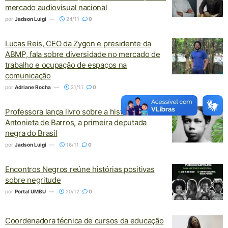
mercado audiovisual nacional
por
Jadson Luigi
24/11
0
Lucas Reis, CEO da Zygon e presidente da
ABMP, fala sobre diversidade no mercado de
trabalho e ocupação de espaços na
comunicação
por
Adriane Rocha
21/11
0
Professora lança livro sobre a história de
Antonieta de Barros, a primeira deputada
negra do Brasil
por
Jadson Luigi
16/11
0
Encontros Negros reúne histórias positivas
sobre negritude
por
Portal UMBU
20/12
0
Coordenadora técnica de cursos da educação