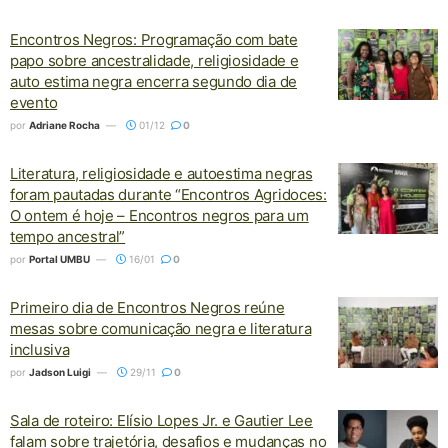
Encontros Negros: Programação com bate
papo sobre ancestralidade, religiosidade e
auto estima negra encerra segundo dia de
evento
por
Adriane Rocha
01/12
0
Literatura, religiosidade e autoestima negras
foram pautadas durante “Encontros Agridoces:
O ontem é hoje – Encontros negros para um
tempo ancestral”
por
Portal UMBU
16/01
0
Primeiro dia de Encontros Negros reúne
mesas sobre comunicação negra e literatura
inclusiva
por
Jadson Luigi
29/11
0
Sala de roteiro: Elísio Lopes Jr. e Gautier Lee
falam sobre trajetória, desafios e mudanças no