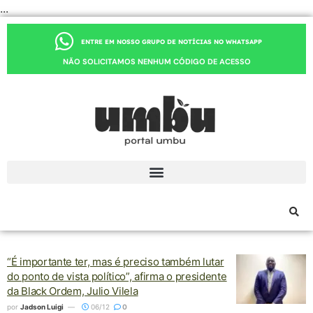
...
ENTRE EM NOSSO GRUPO DE NOTÍCIAS NO WHATSAPP
NÃO SOLICITAMOS NENHUM CÓDIGO DE ACESSO
ESPECIAL DE MARÇO | IDEIAS PRETAS
“É importante ter, mas é preciso também lutar
do ponto de vista político”, afirma o presidente
da Black Ordem, Julio Vilela
por
Jadson Luigi
06/12
0