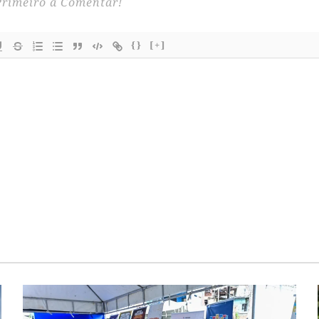
{}
[+]