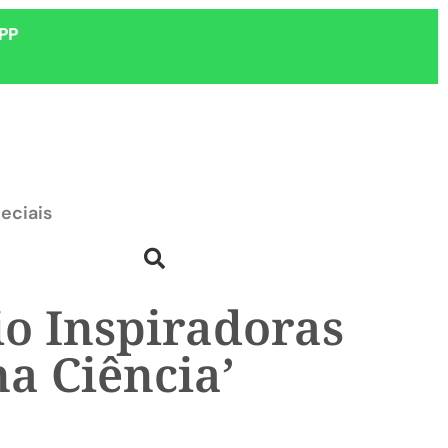
PP
eciais
io Inspiradoras
a Ciência’