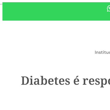
...
Institu
Diabetes é res