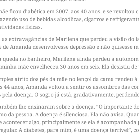
e ficou diabética em 2007, aos 40 anos, e se revoltou 
zendo uso de bebidas alcoólicas, cigarros e refrigerant
ividades físicas.
as extravagâncias de Marilena que perdeu a visão do lad
 de Amanda desenvolvesse depressão e não quisesse mai
 queda no banheiro, Marilena ainda perdeu a autonomia 
minha mãe envelheceu 30 anos em seis. Ela desistiu de
imples atrito dos pés da mãe no lençol da cama rendeu à 
 aos 44 anos, Amanda voltou a sentir os assombros das co
pela doença. O sogro já está, gradativamente, perdendo
também lhe ensinaram sobre a doença. “O importante do 
o da pessoa. A doença é silenciosa. Ela não avisa. Qua
l de acontecer algo, principalmente se ela é acompanhad
regular. A diabetes, para mim, é uma doença terrível”, co