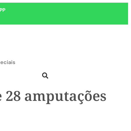
PP
eciais
e 28 amputações