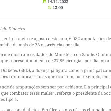
14/11/2023
13:00
l do Diabetes
u, entre janeiro e agosto deste ano, 6.982 amputações d
 média de mais de 28 ocorrências por dia.
forme mostram os dados do Ministério da Saúde. O núme
o que representou média de 27,85 cirurgias por dia, no 
e Diabetes (SBD), a doença já figura como a principal c
ões traumáticas são as que ocorrem, por exemplo, em ac
de de amputações sem ser por acidente. E a principal c
 que combater esses males”, reforça o presidente da Soc
es tipo 1.
soas com diabetes têm úlceras nos pés, os chamados pé