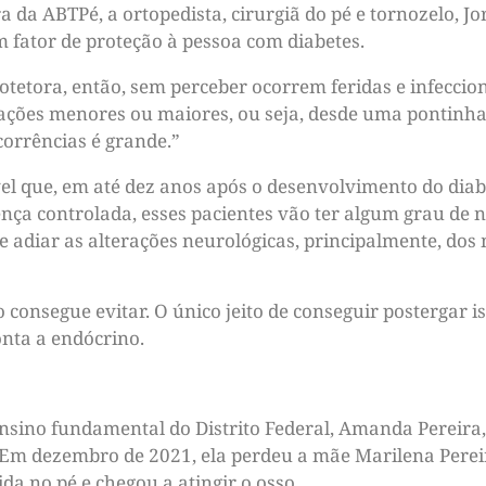
ra da ABTPé, a ortopedista, cirurgiã do pé e tornozelo,
m fator de proteção à pessoa com diabetes.
rotetora, então, sem perceber ocorrem feridas e infecci
ções menores ou maiores, ou seja, desde uma pontinha
corrências é grande.”
l que, em até dez anos após o desenvolvimento do diab
ça controlada, esses pacientes vão ter algum grau de n
e adiar as alterações neurológicas, principalmente, dos
 consegue evitar. O único jeito de conseguir postergar i
onta a endócrino.
ensino fundamental do Distrito Federal, Amanda Pereira,
 Em dezembro de 2021, ela perdeu a mãe Marilena Pereir
a no pé e chegou a atingir o osso.