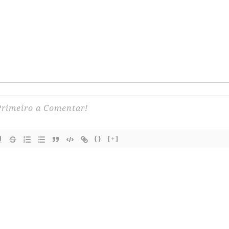
{}
[+]