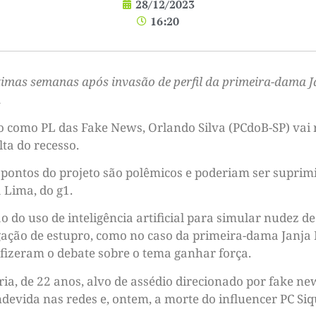
28/12/2023
16:20
timas semanas após invasão de perfil da primeira-dama Ja
m
ido como PL das Fake News, Orlando Silva (PCdoB-SP) vai
ta do recesso.
pontos do projeto são polêmicos e poderiam ser suprimi
 Lima, do g1.
o do uso de inteligência artificial para simular nudez d
ção de estupro, como no caso da primeira-dama Janja Lu
 fizeram o debate sobre o tema ganhar força.
ória, de 22 anos, alvo de assédio direcionado por fake n
ndevida nas redes e, ontem, a morte do influencer PC Si