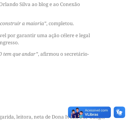
 Orlando Silva ao blog e ao Conexão
 construir a maioria”
, completou.
el por garantir uma ação célere e legal
ongresso.
0 tem que andar”
, afirmou o secretário-
arida, leitora, neta de Dona Ivone e Sr Guegé,