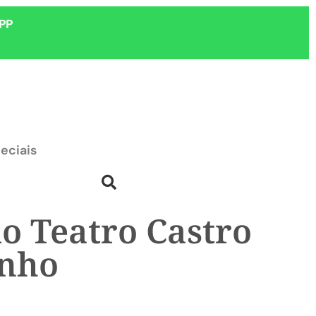
PP
eciais
o Teatro Castro
unho