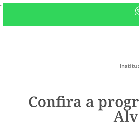
...
Institu
Confira a prog
Alv