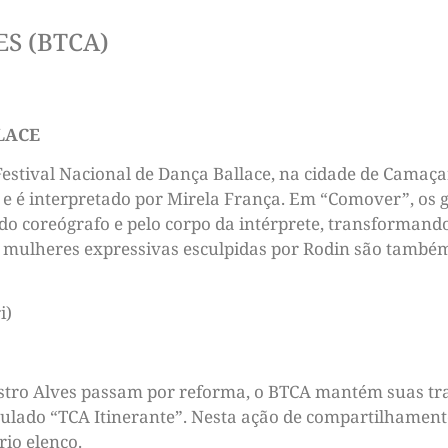
S (BTCA)
LACE
 Festival Nacional de Dança Ballace, na cidade de Camaç
e é interpretado por Mirela França. Em “Comover”, os g
 do coreógrafo e pelo corpo da intérprete, transforman
As mulheres expressivas esculpidas por Rodin são tamb
i)
stro Alves passam por reforma, o BTCA mantém suas tra
ulado “TCA Itinerante”. Nesta ação de compartilhamento 
io elenco.