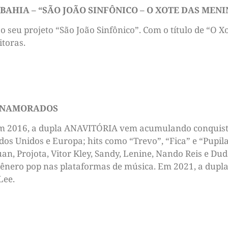
BAHIA – “SÃO JOÃO SINFÔNICO – O XOTE DAS MENI
 o seu projeto “São João Sinfônico”. Com o título de “O 
itoras.
S NAMORADOS
m 2016, a dupla ANAVITÓRIA vem acumulando conquistas:
os Unidos e Europa; hits como “Trevo”, “Fica” e “Pupil
an, Projota, Vitor Kley, Sandy, Lenine, Nando Reis e D
ero pop nas plataformas de música. Em 2021, a dupla 
Lee.