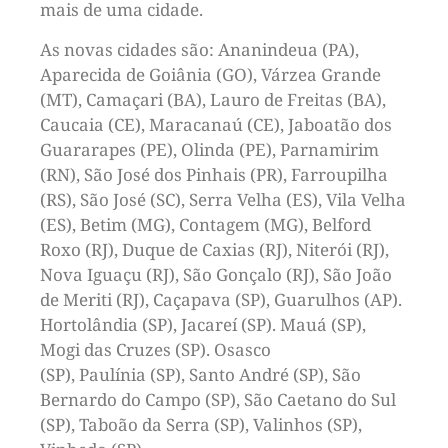
mais de uma cidade.
As novas cidades são: Ananindeua (PA),
Aparecida de Goiânia (GO), Várzea Grande
(MT), Camaçari (BA), Lauro de Freitas (BA),
Caucaia (CE), Maracanaú (CE), Jaboatão dos
Guararapes (PE), Olinda (PE), Parnamirim
(RN), São José dos Pinhais (PR), Farroupilha
(RS), São José (SC), Serra Velha (ES), Vila Velha
(ES), Betim (MG), Contagem (MG), Belford
Roxo (RJ), Duque de Caxias (RJ), Niterói (RJ),
Nova Iguaçu (RJ), São Gonçalo (RJ), São João
de Meriti (RJ), Caçapava (SP), Guarulhos (AP).
Hortolândia (SP), Jacareí (SP). Mauá (SP),
Mogi das Cruzes (SP). Osasco
(SP), Paulínia (SP), Santo André (SP), São
Bernardo do Campo (SP), São Caetano do Sul
(SP), Taboão da Serra (SP), Valinhos (SP),