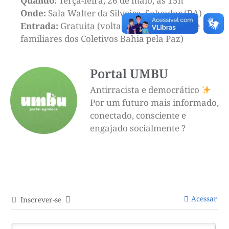
Quando:
Terça-feira, 26 de maio, às 15h
Onde:
Sala Walter da Silveira, Salvador (BA)
Entrada:
Gratuita (voltada para os jovens e
familiares dos Coletivos Bahia pela Paz)
Portal UMBU
Antirracista e democrático
Por um futuro mais informado,
conectado, consciente e
engajado socialmente ?
Acessar
Inscrever-se