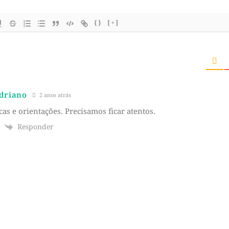
{}
[+]
Adriano
2 anos atrás
cas e orientações. Precisamos ficar atentos.
Responder