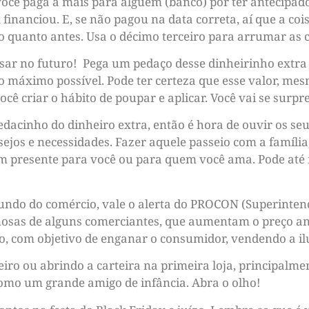
você paga a mais para alguém (banco) por ter antecipa
financiou. E, se não pagou na data correta, aí que a coi
 o quanto antes. Usa o décimo terceiro para arrumar as c
nsar no futuro! Pega um pedaço desse dinheirinho extr
o máximo possível. Pode ter certeza que esse valor, m
ocê criar o hábito de poupar e aplicar. Você vai se surpr
dacinho do dinheiro extra, então é hora de ouvir os seu
ejos e necessidades. Fazer aquele passeio com a famíli
um presente para você ou para quem você ama. Pode até
undo do comércio, vale o alerta do PROCON (Superintend
nosas de alguns comerciantes, que aumentam o preço an
o, com objetivo de enganar o consumidor, vendendo a i
eiro ou abrindo a carteira na primeira loja, principalm
como um grande amigo de infância. Abra o olho!