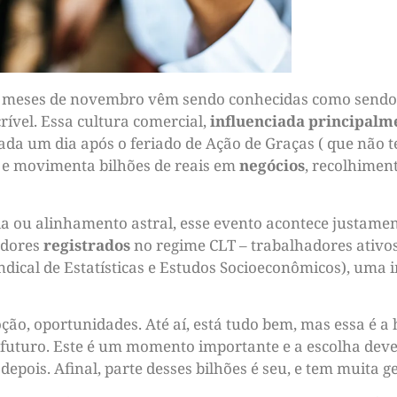
dos meses de novembro vêm sendo conhecidas como send
ível. Essa cultura comercial,
influenciada principalm
da um dia após o feriado de Ação de Graças ( que não te
o e movimenta bilhões de reais em
negócios
, recolhimen
ia ou alinhamento astral, esse evento acontece justame
adores
registrados
no regime CLT – trabalhadores ativos 
dical de Estatísticas e Estudos Socioeconômicos), uma
ão, oportunidades. Até aí, está tudo bem, mas essa é a 
 futuro. Este é um momento importante e a escolha deve
pois. Afinal, parte desses bilhões é seu, e tem muita ge