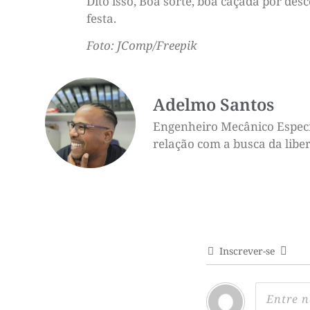
Dito isso, Boa sorte, boa caçada por des
festa.
Foto: JComp/Freepik
Adelmo Santos
Engenheiro Mecânico Especia
relação com a busca da liber
Inscrever-se