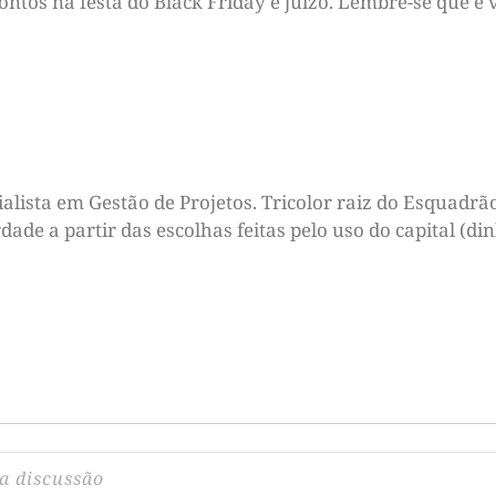
contos na festa do Black Friday e juízo. Lembre-se que é 
lista em Gestão de Projetos. Tricolor raiz do Esquadrão 
dade a partir das escolhas feitas pelo uso do capital (di