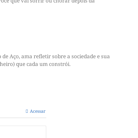
você que vai sorrir ou chorar depois da
de Aço, ama refletir sobre a sociedade e sua
nheiro) que cada um constrói.
Acessar