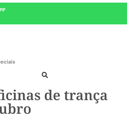
PP
eciais
icinas de trança
tubro