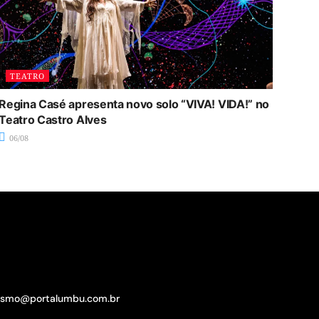
TEATRO
Regina Casé apresenta novo solo “VIVA! VIDA!” no
Teatro Castro Alves
06/08
lismo@portalumbu.com.br