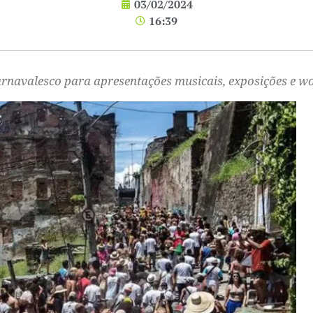
03/02/2024
16:39
carnavalesco para apresentações musicais, exposições e 