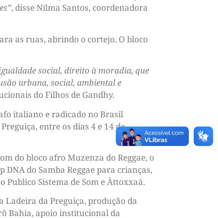
es”
, disse Nilma Santos, coordenadora
ra as ruas, abrindo o cortejo. O bloco
gualdade social, direito à moradia, que
usão urbana, social, ambiental e
tucionais do Filhos de Gandhy.
fo italiano e radicado no Brasil
Preguiça, entre os dias 4 e 14 de
 som do bloco afro Muzenza do Reggae, o
op DNA do Samba Reggae para crianças,
o Publico Sistema de Som e Àttoxxaá.
a Ladeira da Preguiça, produção da
 Bahia, apoio institucional da