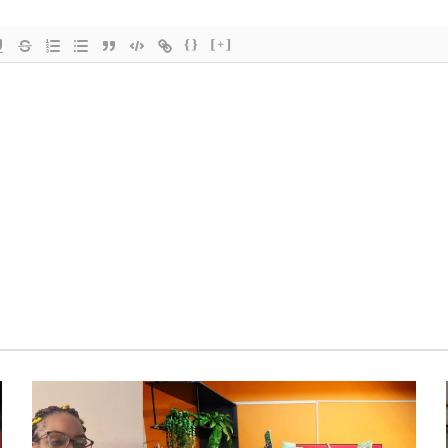
{}
[+]