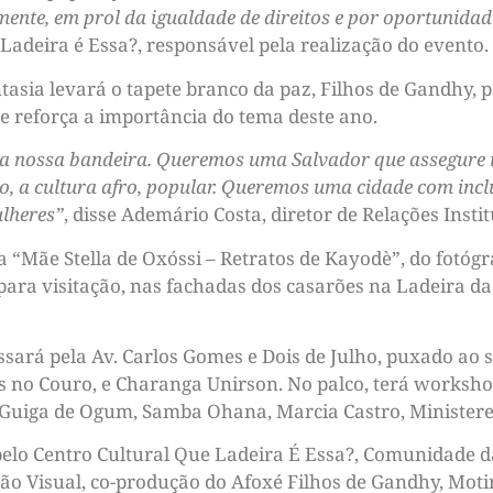
mente, em prol da igualdade de direitos e por oportunidad
adeira é Essa?, responsável pela realização do evento.
asia levará o tapete branco da paz, Filhos de Gandhy, pa
e reforça a importância do tema deste ano.
é a nossa bandeira. Queremos uma Salvador que assegure i
co, a cultura afro, popular. Queremos uma cidade com incl
lheres”
, disse Ademário Costa, diretor de Relações Insti
 “Mãe Stella de Oxóssi – Retratos de Kayodè”, do fotógra
para visitação, nas fachadas dos casarões na Ladeira da 
assará pela Av. Carlos Gomes e Dois de Julho, puxado ao
s no Couro, e Charanga Unirson. No palco, terá worksh
 Guiga de Ogum, Samba Ohana, Marcia Castro, Ministere
pelo Centro Cultural Que Ladeira É Essa?, Comunidade d
 Visual, co-produção do Afoxé Filhos de Gandhy, Motirô