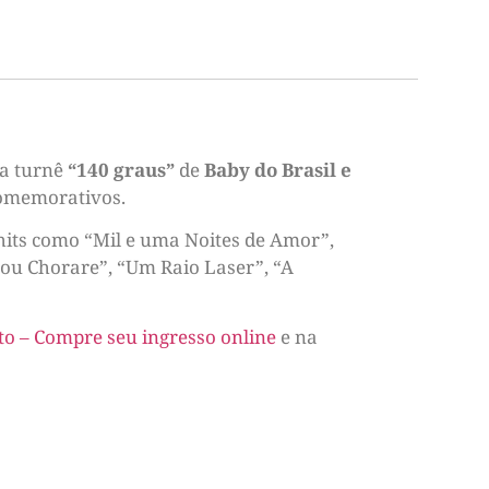
da turnê
“140 graus”
de
Baby do Brasil e
comemorativos.
hits como “Mil e uma Noites de Amor”,
ou Chorare”, “Um Raio Laser”, “A
o – Compre seu ingresso online
e na