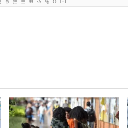
{}
[+]