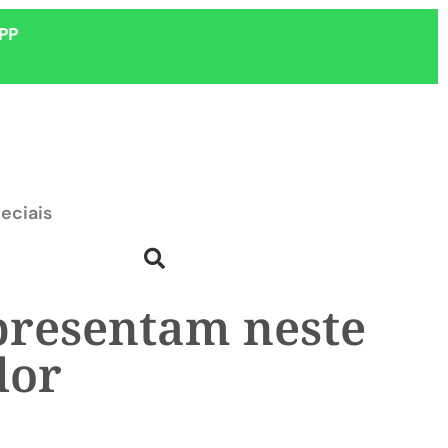
PP
eciais
presentam neste
dor